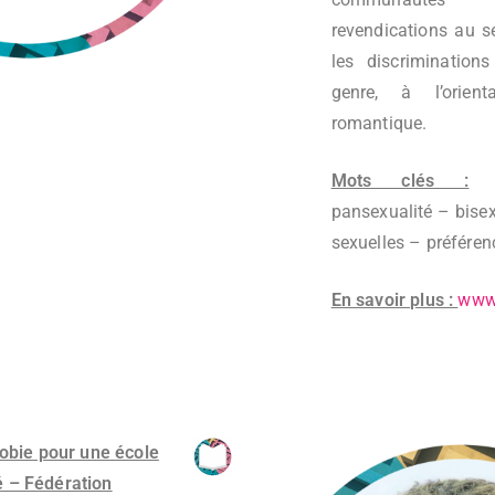
revendications au se
les discrimination
genre, à l’orient
romantique.
Mots clés :
ho
pansexualité – bisex
sexuelles – préféren
En savoir plus :
www.
obie pour une école
té – Fédération