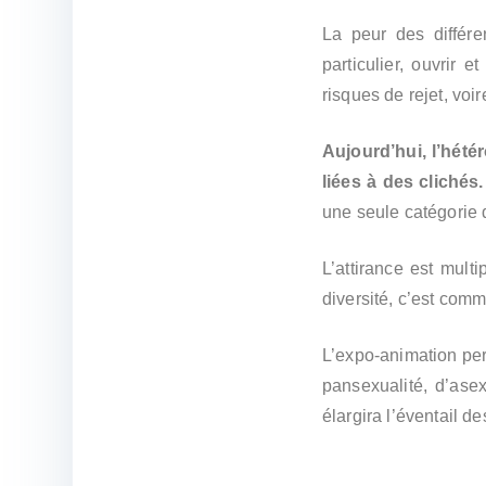
i
La peur des différe
t
é
particulier, ouvrir 
(
risques de rejet, voi
s
)
Aujourd’hui, l’hét
liées à des clichés.
une seule catégorie
L’attirance est mult
diversité, c’est comme
L’expo-animation per
pansexualité, d’asex
élargira l’éventail de