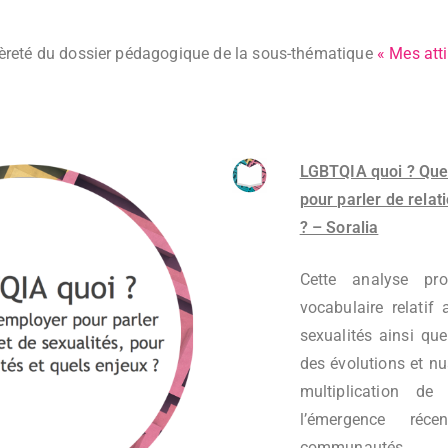
tièreté du dossier pédagogique de la sous-thématique
« Mes att
LGBTQIA quoi ? Que
pour parler de relat
? – Soralia
Cette analyse pro
vocabulaire relatif 
sexualités ainsi que
des évolutions et nu
multiplication de 
l’émergence réce
communautés 