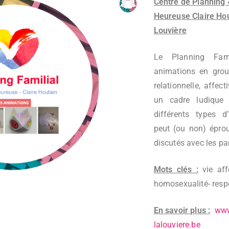
Centre de Planning 
Heureuse Claire Hou
Louvière
Le Planning Fam
animations en grou
relationnelle, affec
un cadre ludique e
différents types d
peut (ou non) épro
discutés avec les par
Mots clés :
vie aff
homosexualité- respe
En savoir plus :
www
lalouviere.be