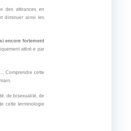
ne des attirances en
et diminuer ainsi les
si encore fortement
iquement attiré·e par
lle… Comprendre cette
umain.
é, de bisexualité, de
te cette terminologie